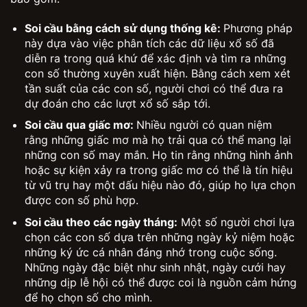
Soi cầu bằng cách sử dụng thống kê:
Phương pháp
này dựa vào việc phân tích các dữ liệu xổ số đã
diễn ra trong quá khứ để xác định và tìm ra những
con số thường xuyên xuất hiện. Bằng cách xem xét
tần suất của các con số, người chơi có thể đưa ra
dự đoán cho các lượt xổ số sắp tới.
Soi cầu qua giấc mơ:
Nhiều người có quan niệm
rằng những giấc mơ mà họ trải qua có thể mang lại
những con số may mắn. Họ tin rằng những hình ảnh
hoặc sự kiện xảy ra trong giấc mơ có thể là tín hiệu
từ vũ trụ hay một dấu hiệu nào đó, giúp họ lựa chọn
được con số phù hợp.
Soi cầu theo các ngày tháng:
Một số người chơi lựa
chọn các con số dựa trên những ngày kỷ niệm hoặc
những ký ức cá nhân đáng nhớ trong cuộc sống.
Những ngày đặc biệt như sinh nhật, ngày cưới hay
những dịp lễ hội có thể được coi là nguồn cảm hứng
để họ chọn số cho mình.