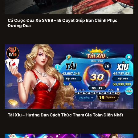
Cá Cược Đua Xe SV88 – Bí Quyết Giúp Bạn Chinh Phục
Đường Đua
Tài Xỉu – Hướng Dẫn Cách Thức Tham Gia Toàn Diện Nhất