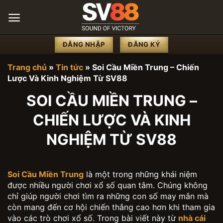
Chuyển
đến
nội
dung
ĐĂNG NHẬP
ĐĂNG KÝ
Trang chủ
»
Tin tức
»
Soi Cầu Miền Trung – Chiến
Lược Và Kinh Nghiệm Từ SV88
SOI CẦU MIỀN TRUNG –
CHIẾN LƯỢC VÀ KINH
NGHIỆM TỪ SV88
Soi Cầu Miền Trung
là một trong những khái niệm
được nhiều người chơi xổ số quan tâm. Chúng không
chỉ giúp người chơi tìm ra những con số may mắn mà
còn mang đến cơ hội chiến thắng cao hơn khi tham gia
vào các trò chơi xổ số. Trong bài viết này từ
nhà cái