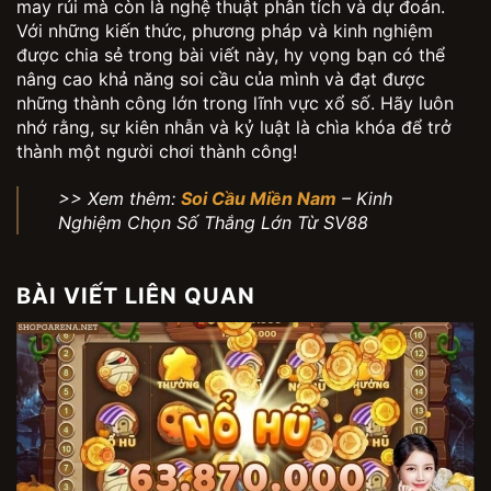
may rủi mà còn là nghệ thuật phân tích và dự đoán.
Với những kiến thức, phương pháp và kinh nghiệm
được chia sẻ trong bài viết này, hy vọng bạn có thể
nâng cao khả năng soi cầu của mình và đạt được
những thành công lớn trong lĩnh vực xổ số. Hãy luôn
nhớ rằng, sự kiên nhẫn và kỷ luật là chìa khóa để trở
thành một người chơi thành công!
>> Xem thêm:
Soi Cầu Miền Nam
– Kinh
Nghiệm Chọn Số Thắng Lớn Từ SV88
BÀI VIẾT LIÊN QUAN