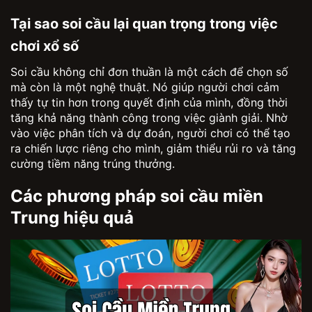
Tại sao soi cầu lại quan trọng trong việc
chơi xổ số
Soi cầu không chỉ đơn thuần là một cách để chọn số
mà còn là một nghệ thuật. Nó giúp người chơi cảm
thấy tự tin hơn trong quyết định của mình, đồng thời
tăng khả năng thành công trong việc giành giải. Nhờ
vào việc phân tích và dự đoán, người chơi có thể tạo
ra chiến lược riêng cho mình, giảm thiểu rủi ro và tăng
cường tiềm năng trúng thưởng.
Các phương pháp soi cầu miền
Trung hiệu quả