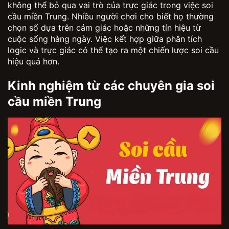
không thể bỏ qua vai trò của trực giác trong việc soi
cầu miền Trung. Nhiều người chơi cho biết họ thường
chọn số dựa trên cảm giác hoặc những tín hiệu từ
cuộc sống hàng ngày. Việc kết hợp giữa phân tích
logic và trực giác có thể tạo ra một chiến lược soi cầu
hiệu quả hơn.
Kinh nghiệm từ các chuyên gia soi
cầu miền Trung