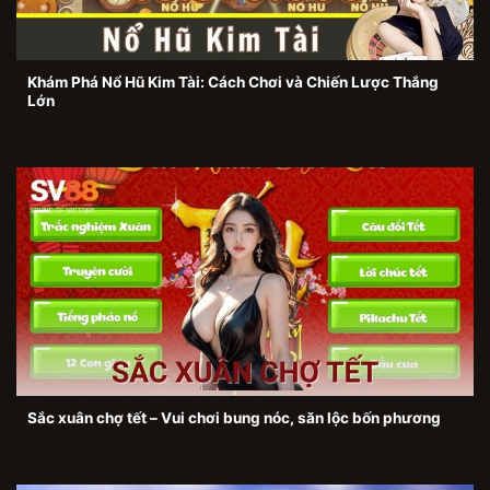
Khám Phá Nổ Hũ Kim Tài: Cách Chơi và Chiến Lược Thắng
Lớn
Sắc xuân chợ tết – Vui chơi bung nóc, săn lộc bốn phương