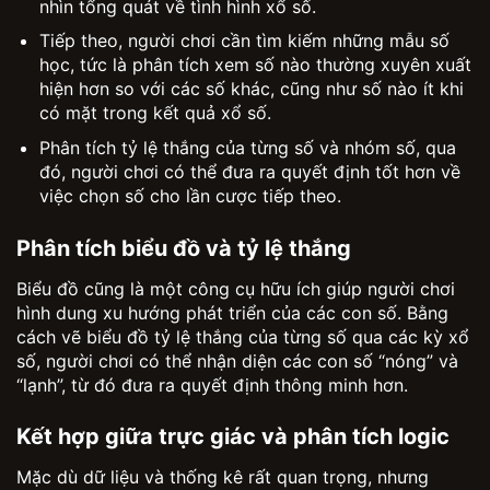
nhìn tổng quát về tình hình xổ số.
Tiếp theo, người chơi cần tìm kiếm những mẫu số
học, tức là phân tích xem số nào thường xuyên xuất
hiện hơn so với các số khác, cũng như số nào ít khi
có mặt trong kết quả xổ số.
Phân tích tỷ lệ thắng của từng số và nhóm số, qua
đó, người chơi có thể đưa ra quyết định tốt hơn về
việc chọn số cho lần cược tiếp theo.
Phân tích biểu đồ và tỷ lệ thắng
Biểu đồ cũng là một công cụ hữu ích giúp người chơi
hình dung xu hướng phát triển của các con số. Bằng
cách vẽ biểu đồ tỷ lệ thắng của từng số qua các kỳ xổ
số, người chơi có thể nhận diện các con số “nóng” và
“lạnh”, từ đó đưa ra quyết định thông minh hơn.
Kết hợp giữa trực giác và phân tích logic
Mặc dù dữ liệu và thống kê rất quan trọng, nhưng