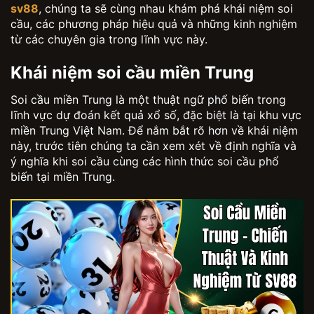
sv88
, chúng ta sẽ cùng nhau khám phá khái niệm soi
cầu, các phương pháp hiệu quả và những kinh nghiệm
từ các chuyên gia trong lĩnh vực này.
Khái niệm soi cầu miền Trung
Soi cầu miền Trung là một thuật ngữ phổ biến trong
lĩnh vực dự đoán kết quả xổ số, đặc biệt là tại khu vực
miền Trung Việt Nam. Để nắm bắt rõ hơn về khái niệm
này, trước tiên chúng ta cần xem xét về định nghĩa và
ý nghĩa khi soi cầu cùng các hình thức soi cầu phổ
biến tại miền Trung.