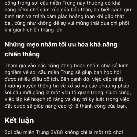
công trong soi cầu miền Trung này thường có khả
năng kiềm chế cảm xúc của bản thân, họ biết cách giữ
bình tĩnh và tránh cảm giác hoảng loạn khi gặp thất
bại, cũng như không để sự vui mừng thái quá chi phối
khi giành chiến thắng lớn.
Những mẹo nhằm tối ưu hóa khả năng
chiến thắng
Tham gia vào các cộng đồng hoặc nhóm chia sẻ kinh
nghiệm về soi cầu miền Trung sẽ giúp bạn học hỏi
được nhiều điều bổ ích. Bên cạnh đó, việc cập nhật
thường xuyên thông tin về xổ số và các phương pháp
soi cầu mới cũng là một yếu tố quan trọng. Cuối cùng,
việc lập kế hoạch rõ ràng và duy trì kỷ luật trong việc
đặt cược sẽ giúp nâng cao tỷ lệ thành công của bạn.
Kết luận
Soi cầu miền Trung SV88 không chỉ là một trò chơi