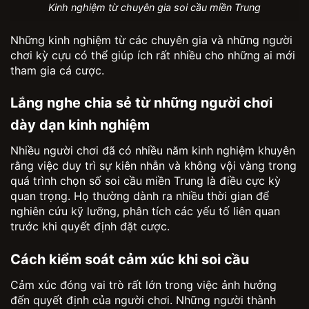
Kinh nghiệm từ chuyên gia soi cầu miền Trung
Những kinh nghiệm từ các chuyên gia và những người
chơi kỳ cựu có thể giúp ích rất nhiều cho những ai mới
tham gia cá cược.
Lắng nghe chia sẻ từ những người chơi
dày dạn kinh nghiệm
Nhiều người chơi đã có nhiều năm kinh nghiệm khuyên
rằng việc duy trì sự kiên nhẫn và không vội vàng trong
quá trình chọn số soi cầu miền Trung là điều cực kỳ
quan trọng. Họ thường dành ra nhiều thời gian để
nghiên cứu kỹ lưỡng, phân tích các yếu tố liên quan
trước khi quyết định đặt cược.
Cách kiểm soát cảm xúc khi soi cầu
Cảm xúc đóng vai trò rất lớn trong việc ảnh hưởng
đến quyết định của người chơi. Những người thành