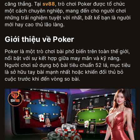
căng thẳng. Tại
sv88
, trò chơi Poker được tổ chức
một cách chuyên nghiệp, mang đến cho người chơi
những trải nghiệm tuyệt vời nhất, bất kể bạn là người
mới hay cao thủ lão làng.​
Giới thiệu về Poker
Poker là một trò chơi bài phổ biến trên toàn thế giới,
nổi bật với sự kết hợp giữa may mắn và kỹ năng.
Người chơi sử dụng bộ bài tiêu chuẩn 52 lá, mục tiêu
là sở hữu tay bài mạnh nhất hoặc khiến đối thủ bỏ
cuộc trước khi đến vòng so bài.