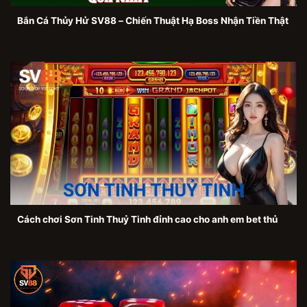
Bắn Cá Thủy Hử SV88 – Chiến Thuật Hạ Boss Nhận Tiền Thật
Cách chơi Sơn Tinh Thuỷ Tinh đỉnh cao cho anh em bet thủ