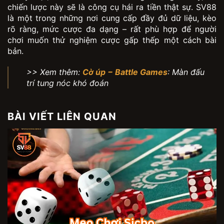
chiến lược này sẽ là công cụ hái ra tiền thật sự. SV88
là một trong những nơi cung cấp đầy đủ dữ liệu, kèo
rõ ràng, mức cược đa dạng – rất phù hợp để người
chơi muốn thử nghiệm cược gấp thếp một cách bài
bản.
>> Xem thêm:
Cờ úp − Battle Games
: Màn đấu
trí tung nóc khó đoán
BÀI VIẾT LIÊN QUAN