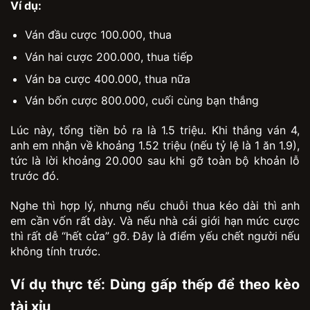
Ví dụ:
Ván đầu cược 100.000, thua
Ván hai cược 200.000, thua tiếp
Ván ba cược 400.000, thua nữa
Ván bốn cược 800.000, cuối cùng bạn thắng
Lúc này, tổng tiền bỏ ra là 1.5 triệu. Khi thắng ván 4,
anh em nhận về khoảng 1.52 triệu (nếu tỷ lệ là 1 ăn 1.9),
tức là lời khoảng 20.000 sau khi gỡ toàn bộ khoản lỗ
trước đó.
Nghe thì hợp lý, nhưng nếu chuỗi thua kéo dài thì anh
em cần vốn rất dày. Và nếu nhà cái giới hạn mức cược
thì rất dễ “hết cửa” gỡ. Đây là điểm yếu chết người nếu
không tính trước.
Ví dụ thực tế: Dùng gấp thếp để theo kèo
tài xỉu