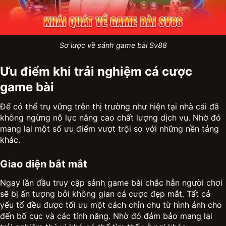
Sơ lược về sảnh game bài Sv88
Ưu điểm khi trải nghiệm cá cược
game bài
Để có thể trụ vững trên thị trường như hiện tại nhà cái đã
không ngừng nỗ lực nâng cao chất lượng dịch vụ. Nhờ đó
mang lại một số ưu điểm vượt trội so với những nền tảng
khác.
Giao diện bắt mắt
Ngay lần đầu truy cập sảnh game bài chắc hẳn người chơi
sẽ bị ấn tượng bởi không gian cá cược đẹp mắt. Tất cả
yếu tố đều được tối ưu một cách chỉn chu từ hình ảnh cho
đến bố cục và các tính năng. Nhờ đó đảm bảo mang lại