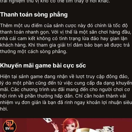
trải nghiệm thú vị khó có thể tìm thấy ở nơi khác.
Thanh toán sòng phẳng
Thêm một ưu điểm của sảnh cược này đó chính là tốc độ
thanh toán nhanh gọn. Với vị thế là một sân chơi hàng đầu,
nhà cái cam kết không có tình trạng lừa đảo hay gian lận
khách hàng. Khi tham gia giải trí đảm bảo bạn sẽ được trả
thưởng một cách sòng phẳng.
Khuyến mãi game bài cực sốc
Hiện tại sảnh game đang nhận về lượt truy cập đông đảo,
lý do một phần cũng đến từ việc cung cấp đa dạng khuyến
mãi. Các chương trình ưu đãi mang đến cho người chơi cơ
hội rinh về phần thưởng hấp dẫn. Chỉ cần hoàn thành vài
nhiệm vụ đơn giản là bạn đã rinh ngay khoản lợi nhuận siêu
hời.