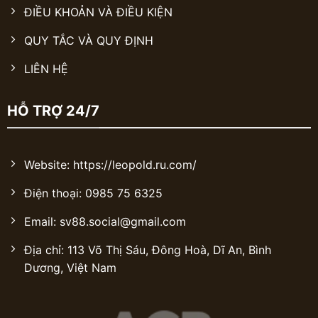
ĐIỀU KHOẢN VÀ ĐIỀU KIỆN
QUY TẮC VÀ QUY ĐỊNH
LIÊN HỆ
HỖ TRỢ 24/7
Website: https://leopold.ru.com/
Điện thoại: 0985 75 6325
Email:
sv88.social@gmail.com
Địa chỉ: 113 Võ Thị Sáu, Đông Hoà, Dĩ An, Bình
Dương, Việt Nam