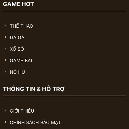
GAME HOT
THỂ THAO
ĐÁ GÀ
XỔ SỐ
GAME BÀI
NỔ HŨ
THÔNG TIN & HỖ TRỢ
GIỚI THIỆU
CHÍNH SÁCH BẢO MẬT