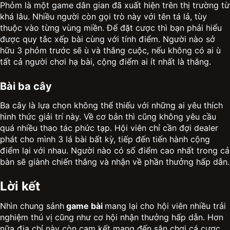
Phỏm là một game dân gian đã xuất hiện trên thị trường từ
khá lâu. Nhiều người còn gọi trò này với tên tá lả, tùy
thuộc vào từng vùng miền. Để đặt cược thì bạn phải hiểu
được quy tắc xếp bài cùng với tính điểm. Người nào sở
hữu 3 phỏm trước sẽ ù và thắng cuộc, nếu không có ai ù
tất cả người chơi hạ bài, cộng điểm ai ít nhất là thắng.
Bài ba cây
Ba cây là lựa chọn không thể thiếu với những ai yêu thích
hình thức giải trí này. Về cơ bản thì cũng không yêu cầu
quá nhiều thao tác phức tạp. Hội viên chỉ cần đợi dealer
phát cho mình 3 lá bài bất kỳ, tiếp đến tiến hành cộng
điểm lại với nhau. Người nào có số điểm cao nhất trong cả
bàn sẽ giành chiến thắng và nhận về phần thưởng hấp dẫn.
Lời kết
Nhìn chung sảnh
game bài
mang lại cho hội viên nhiều trải
nghiệm thú vị cũng như cơ hội nhận thưởng hấp dẫn. Hơn
nữa địa chỉ này còn cam kết mang đến sân chơi cá cược