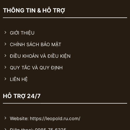
THÔNG TIN & HỖ TRỢ
GIỚI THIỆU
CHÍNH SÁCH BẢO MẬT
ĐIỀU KHOẢN VÀ ĐIỀU KIỆN
QUY TẮC VÀ QUY ĐỊNH
LIÊN HỆ
HỖ TRỢ 24/7
Website: https://leopold.ru.com/
Điện thoại: 0985 75 6325