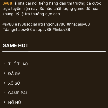
Sv88
là nhà cái nổi tiếng hàng đầu thị trường cá cược
trực tuyến hiện nay. Sở hữu chất lượng game đồ họa
khủng, tỷ lệ trả thưởng cực cao.
#sv88 #sv88social #trangchusv88 #nhacaisv88
#dangnhapsv88 #appsv88 #linksv88
GAME HOT
THỂ THAO
ĐÁ GÀ
XỔ SỐ
GAME BÀI
NỔ HŨ