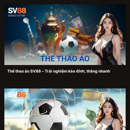
Thể thao ảo SV88 – Trải nghiệm kèo đỉnh, thắng nhanh