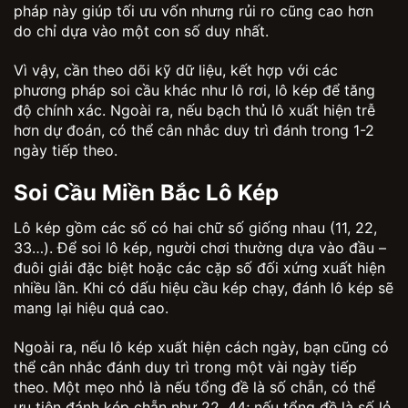
pháp này giúp tối ưu vốn nhưng rủi ro cũng cao hơn
do chỉ dựa vào một con số duy nhất.
Vì vậy, cần theo dõi kỹ dữ liệu, kết hợp với các
phương pháp soi cầu khác như lô rơi, lô kép để tăng
độ chính xác. Ngoài ra, nếu bạch thủ lô xuất hiện trễ
hơn dự đoán, có thể cân nhắc duy trì đánh trong 1-2
ngày tiếp theo.
Soi Cầu Miền Bắc Lô Kép
Lô kép gồm các số có hai chữ số giống nhau (11, 22,
33…). Để soi lô kép, người chơi thường dựa vào đầu –
đuôi giải đặc biệt hoặc các cặp số đối xứng xuất hiện
nhiều lần. Khi có dấu hiệu cầu kép chạy, đánh lô kép sẽ
mang lại hiệu quả cao.
Ngoài ra, nếu lô kép xuất hiện cách ngày, bạn cũng có
thể cân nhắc đánh duy trì trong một vài ngày tiếp
theo. Một mẹo nhỏ là nếu tổng đề là số chẵn, có thể
ưu tiên đánh kép chẵn như 22, 44; nếu tổng đề là số lẻ,