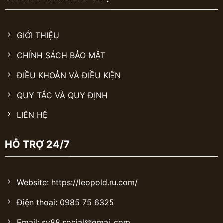
GIỚI THIỆU
CHÍNH SÁCH BẢO MẬT
ĐIỀU KHOẢN VÀ ĐIỀU KIỆN
QUY TẮC VÀ QUY ĐỊNH
LIÊN HỆ
HỖ TRỢ 24/7
Website: https://leopold.ru.com/
Điện thoại: 0985 75 6325
Email:
sv88.social@gmail.com