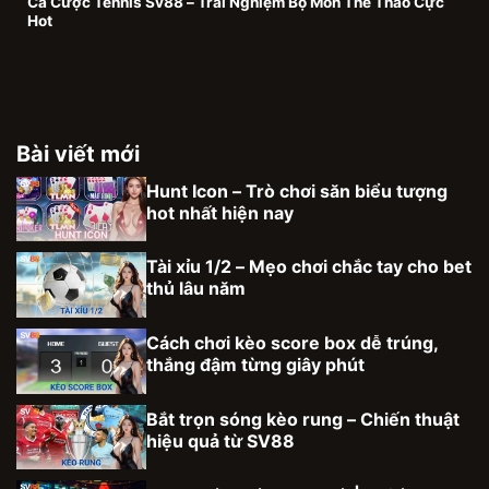
Cá Cược Tennis Sv88 – Trải Nghiệm Bộ Môn Thể Thao Cực
Hot
Bài viết mới
Hunt Icon – Trò chơi săn biểu tượng
hot nhất hiện nay
Tài xỉu 1/2 – Mẹo chơi chắc tay cho bet
thủ lâu năm
Cách chơi kèo score box dễ trúng,
thắng đậm từng giây phút
Bắt trọn sóng kèo rung – Chiến thuật
hiệu quả từ SV88