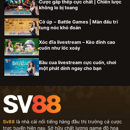
Cược gấp thếp cực chất | Chiến lược
không lo bị toang
Cờ úp − Battle Games | Màn đấu trí
tung nóc khó đoán
Xóc đĩa livestream – Kèo đỉnh cao
cuốn như lốc xoáy
Bầu cua livestream cực cuốn, chơi
một phát dính ngay cho bạn
Sv88
là nhà cái nổi tiếng hàng đầu thị trường cá cược
trực tuyến hiện nay. Sở hữu chất lượng game đồ họa