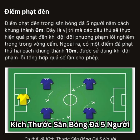
Điểm phạt đền
Điểm phạt đền trong sân bóng đá 5 người nằm cách
khung thành
6m
. Đây là vị trí mà các cầu thủ sẽ thực
hiện quả phạt đền khi đội đối phương phạm lỗi nghiêm
trọng trong vòng cấm. Ngoài ra, có một điểm đá phạt
thứ hai cách khung thành
10m
, được sử dụng khi đội
phạm lỗi tổng hợp quá số lần cho phép.
Cụ thể về Kích Thước Sân Bóng Đá 5 Người