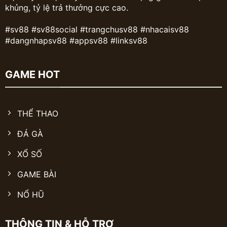
khủng, tỷ lệ trả thưởng cực cao.
#sv88 #sv88social #trangchusv88 #nhacaisv88
#dangnhapsv88 #appsv88 #linksv88
GAME HOT
THỂ THAO
ĐÁ GÀ
XỔ SỐ
GAME BÀI
NỔ HŨ
THÔNG TIN & HỖ TRỢ