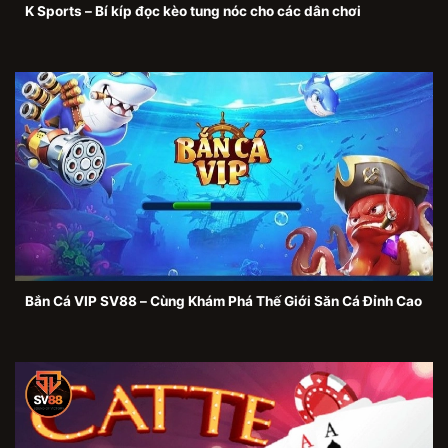
K Sports – Bí kíp đọc kèo tung nóc cho các dân chơi
Bắn Cá VIP SV88 – Cùng Khám Phá Thế Giới Săn Cá Đỉnh Cao