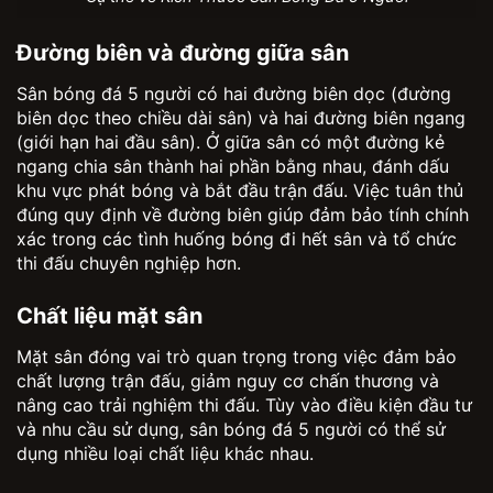
Đường biên và đường giữa sân
Sân bóng đá 5 người có hai đường biên dọc (đường
biên dọc theo chiều dài sân) và hai đường biên ngang
(giới hạn hai đầu sân). Ở giữa sân có một đường kẻ
ngang chia sân thành hai phần bằng nhau, đánh dấu
khu vực phát bóng và bắt đầu trận đấu. Việc tuân thủ
đúng quy định về đường biên giúp đảm bảo tính chính
xác trong các tình huống bóng đi hết sân và tổ chức
thi đấu chuyên nghiệp hơn.
Chất liệu mặt sân
Mặt sân đóng vai trò quan trọng trong việc đảm bảo
chất lượng trận đấu, giảm nguy cơ chấn thương và
nâng cao trải nghiệm thi đấu. Tùy vào điều kiện đầu tư
và nhu cầu sử dụng, sân bóng đá 5 người có thể sử
dụng nhiều loại chất liệu khác nhau.