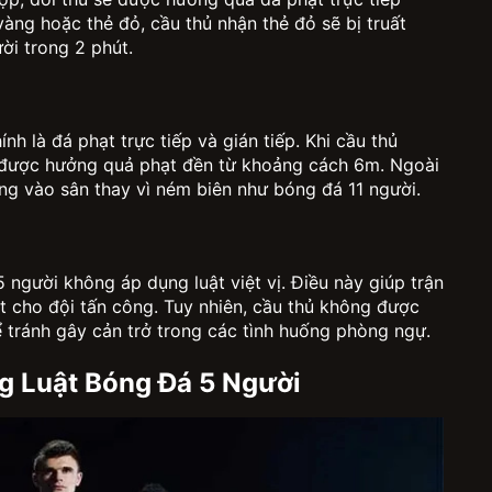
vàng hoặc thẻ đỏ, cầu thủ nhận thẻ đỏ sẽ bị truất
ời trong 2 phút.
nh là đá phạt trực tiếp và gián tiếp. Khi cầu thủ
 được hưởng quả phạt đền từ khoảng cách 6m. Ngoài
ng vào sân thay vì ném biên như bóng đá 11 người.
người không áp dụng luật việt vị. Điều này giúp trận
ật cho đội tấn công. Tuy nhiên, cầu thủ không được
tránh gây cản trở trong các tình huống phòng ngự.
ng Luật Bóng Đá 5 Người