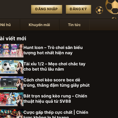
ĐĂNG NHẬP
ĐĂNG KÝ
Nổ hũ
Khuyến mãi
Tin tức
ài viết mới
Hunt Icon – Trò chơi săn biểu
tượng hot nhất hiện nay
Tài xỉu 1/2 – Mẹo chơi chắc tay
cho bet thủ lâu năm
Cách chơi kèo score box dễ
trúng, thắng đậm từng giây phút
Bắt trọn sóng kèo rung – Chiến
thuật hiệu quả từ SV88
Cược gấp thếp cực chất | Chiến
lược không lo bị toang