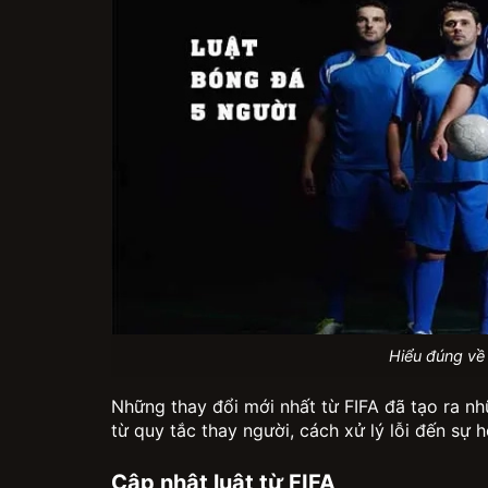
Hiểu đúng về
Những thay đổi mới nhất từ FIFA đã tạo ra n
từ quy tắc thay người, cách xử lý lỗi đến sự 
Cập nhật luật từ FIFA