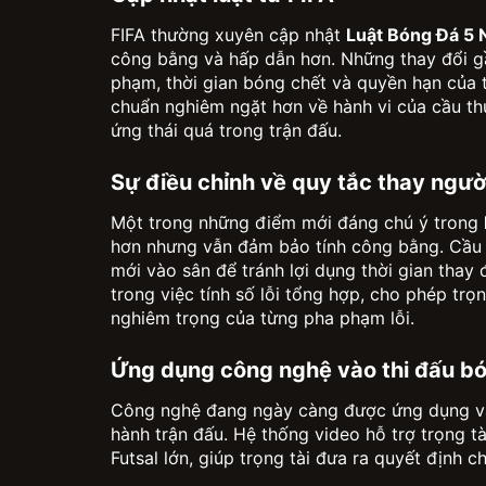
FIFA thường xuyên cập nhật
Luật Bóng Đá 5 
công bằng và hấp dẫn hơn. Những thay đổi gần
phạm, thời gian bóng chết và quyền hạn của tr
chuẩn nghiêm ngặt hơn về hành vi của cầu th
ứng thái quá trong trận đấu.
Sự điều chỉnh về quy tắc thay người
Một trong những điểm mới đáng chú ý trong
hơn nhưng vẫn đảm bảo tính công bằng. Cầu t
mới vào sân để tránh lợi dụng thời gian thay 
trong việc tính số lỗi tổng hợp, cho phép trọ
nghiêm trọng của từng pha phạm lỗi.
Ứng dụng công nghệ vào thi đấu bó
Công nghệ đang ngày càng được ứng dụng và
hành trận đấu. Hệ thống video hỗ trợ trọng t
Futsal lớn, giúp trọng tài đưa ra quyết định 