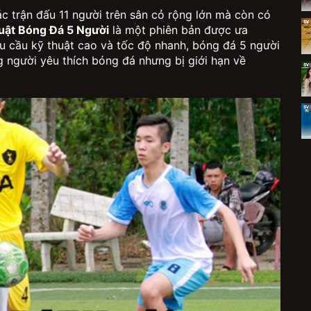
c trận đấu 11 người trên sân cỏ rộng lớn mà còn có
uật Bóng Đá 5 Người
là một phiên bản được ưa
yêu cầu kỹ thuật cao và tốc độ nhanh, bóng đá 5 người
g người yêu thích bóng đá nhưng bị giới hạn về