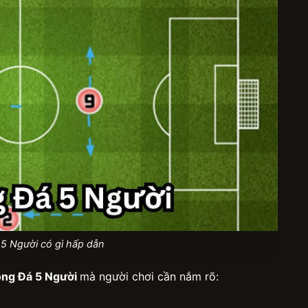
 5 Người có gì hấp dẫn
óng Đá 5 Người
mà người chơi cần nắm rõ: