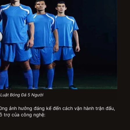
 Luật Bóng Đá 5 Người
hững ảnh hưởng đáng kể đến cách vận hành trận đấu,
hỗ trợ của công nghệ: