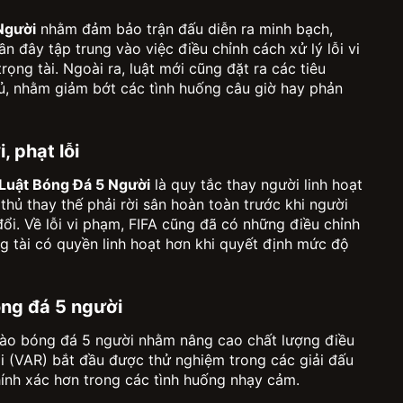
Người
nhằm đảm bảo trận đấu diễn ra minh bạch,
 đây tập trung vào việc điều chỉnh cách xử lý lỗi vi
ọng tài. Ngoài ra, luật mới cũng đặt ra các tiêu
ủ, nhằm giảm bớt các tình huống câu giờ hay phản
, phạt lỗi
Luật Bóng Đá 5 Người
là quy tắc thay người linh hoạt
hủ thay thế phải rời sân hoàn toàn trước khi người
đổi. Về lỗi vi phạm, FIFA cũng đã có những điều chỉnh
ng tài có quyền linh hoạt hơn khi quyết định mức độ
ng đá 5 người
o bóng đá 5 người nhằm nâng cao chất lượng điều
ài (VAR) bắt đầu được thử nghiệm trong các giải đấu
chính xác hơn trong các tình huống nhạy cảm.