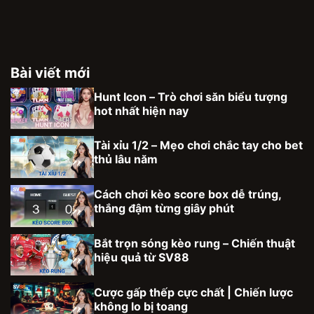
Bài viết mới
Hunt Icon – Trò chơi săn biểu tượng
hot nhất hiện nay
Tài xỉu 1/2 – Mẹo chơi chắc tay cho bet
thủ lâu năm
Cách chơi kèo score box dễ trúng,
thắng đậm từng giây phút
Bắt trọn sóng kèo rung – Chiến thuật
hiệu quả từ SV88
Cược gấp thếp cực chất | Chiến lược
không lo bị toang