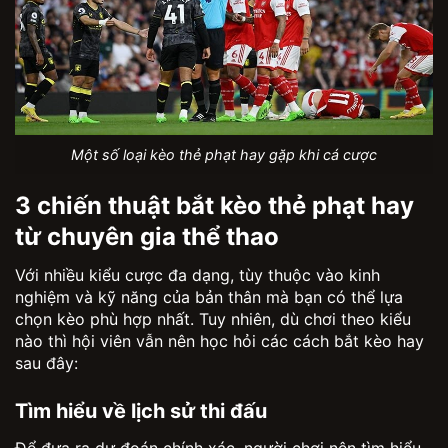
Một số loại kèo thẻ phạt hay gặp khi cá cược
3 chiến thuật bắt kèo thẻ phạt hay
từ chuyên gia thể thao
Với nhiều kiểu cược đa dạng, tùy thuộc vào kinh
nghiệm và kỹ năng của bản thân mà bạn có thể lựa
chọn kèo phù hợp nhất. Tuy nhiên, dù chơi theo kiểu
nào thì hội viên vẫn nên học hỏi các cách bắt kèo hay
sau đây:
Tìm hiểu về lịch sử thi đấu