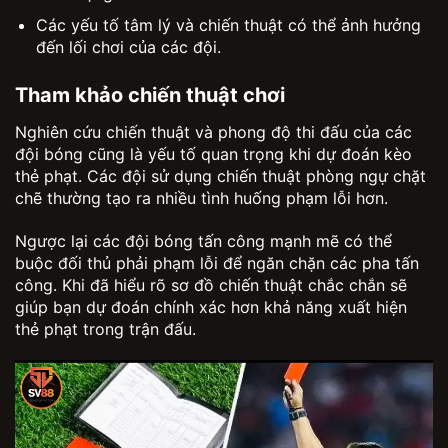
Các yếu tố tâm lý và chiến thuật có thể ảnh hưởng
đến lối chơi của các đội.
Tham khảo chiến thuật chơi
Nghiên cứu chiến thuật và phong độ thi đấu của các
đội bóng cũng là yếu tố quan trọng khi dự đoán kèo
thẻ phạt. Các đội sử dụng chiến thuật phòng ngự chặt
chẽ thường tạo ra nhiều tình huống phạm lỗi hơn.
Ngược lại các đội bóng tấn công mạnh mẽ có thể
buộc đối thủ phải phạm lỗi để ngăn chặn các pha tấn
công. Khi đã hiểu rõ sơ đồ chiến thuật chắc chắn sẽ
giúp bạn dự đoán chính xác hơn khả năng xuất hiện
thẻ phạt trong trận đấu.