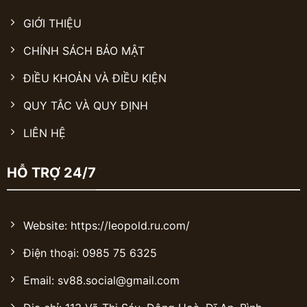
GIỚI THIỆU
CHÍNH SÁCH BẢO MẬT
ĐIỀU KHOẢN VÀ ĐIỀU KIỆN
QUY TẮC VÀ QUY ĐỊNH
LIÊN HỆ
HỖ TRỢ 24/7
Website: https://leopold.ru.com/
Điện thoại: 0985 75 6325
Email:
sv88.social@gmail.com