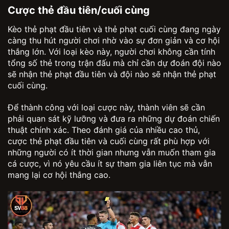
Cược thẻ đầu tiên/cuối cùng
Kèo thẻ phạt đầu tiên và thẻ phạt cuối cùng đang ngày
càng thu hút người chơi nhờ vào sự đơn giản và cơ hội
thắng lớn. Với loại kèo này, người chơi không cần tính
tổng số thẻ trong trận đấu mà chỉ cần dự đoán đội nào
sẽ nhận thẻ phạt đầu tiên và đội nào sẽ nhận thẻ phạt
cuối cùng.
Để thành công với loại cược này, thành viên sẽ cần
phải quan sát kỹ lưỡng và đưa ra những dự đoán chiến
thuật chính xác. Theo đánh giá của nhiều cao thủ,
cược thẻ phạt đầu tiên và cuối cùng rất phù hợp với
những người có ít thời gian nhưng vẫn muốn tham gia
cá cược, vì nó yêu cầu ít sự tham gia liên tục mà vẫn
mang lại cơ hội thắng cao.