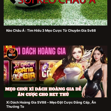
Kèo Châu Á : Tìm Hiểu 3 Mẹo Cược Từ Chuyên Gia Sv88
Xì Dách Hoàng Gia SV88 – Mẹo Đặt Cược Đẳng Cấp, Ăn
Thưởng To