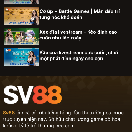
Cờ úp − Battle Games | Màn đấu trí
tung nóc khó đoán
Xóc đĩa livestream – Kèo đỉnh cao
cuốn như lốc xoáy
Bầu cua livestream cực cuốn, chơi
một phát dính ngay cho bạn
Sv88
là nhà cái nổi tiếng hàng đầu thị trường cá cược
trực tuyến hiện nay. Sở hữu chất lượng game đồ họa
khủng, tỷ lệ trả thưởng cực cao.