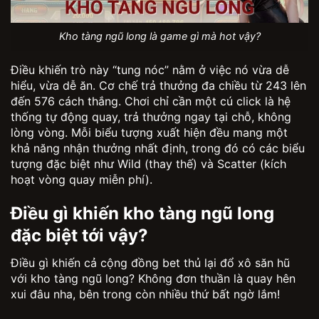
Kho tàng ngũ long là game gì mà hot vậy?
Điều khiến trò này “tung nóc” nằm ở việc nó vừa dễ
hiểu, vừa dễ ăn. Cơ chế trả thưởng đa chiều từ 243 lên
đến 576 cách thắng. Chơi chỉ cần một cú click là hệ
thống tự động quay, trả thưởng ngay tại chỗ, không
lòng vòng. Mỗi biểu tượng xuất hiện đều mang một
khả năng nhận thưởng nhất định, trong đó có các biểu
tượng đặc biệt như Wild (thay thế) và Scatter (kích
hoạt vòng quay miễn phí).
Điều gì khiến kho tàng ngũ long
đặc biệt tới vậy?
Điều gì khiến cả cộng đồng bet thủ lại đổ xô săn hũ
với kho tàng ngũ long? Không đơn thuần là quay hên
xui đâu nha, bên trong còn nhiều thứ bất ngờ lắm!