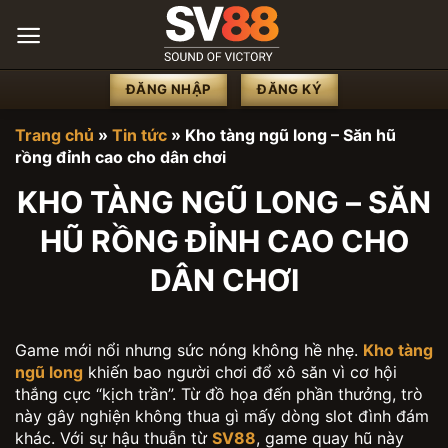
Chuyển
đến
nội
dung
ĐĂNG NHẬP
ĐĂNG KÝ
Trang chủ
»
Tin tức
»
Kho tàng ngũ long – Săn hũ
rồng đỉnh cao cho dân chơi
KHO TÀNG NGŨ LONG – SĂN
HŨ RỒNG ĐỈNH CAO CHO
DÂN CHƠI
Game mới nổi nhưng sức nóng không hề nhẹ.
Kho tàng
ngũ long
khiến bao người chơi đổ xô săn vì cơ hội
thắng cực “kịch trần”. Từ đồ họa đến phần thưởng, trò
này gây nghiện không thua gì mấy dòng slot đình đám
khác. Với sự hậu thuẫn từ
SV88
, game quay hũ này