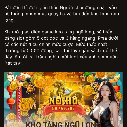
Bắt đầu thì đơn giản thôi. Người chơi đăng nhập vào
hệ thống, chọn mục quay hũ và tìm đến kho tàng ngũ
long.
Khi mở giao diện game kho tàng ngũ long, sẽ thấy
bảng slot gồm 5 cột dọc và 3 hàng ngang. Phía dưới
có các nút điều chỉnh mức cược. Mức thấp nhất
thường từ 5.000 đồng, cao thì tùy ngân sách, có thể
đẩy lên tới vài trăm nghìn mỗi lượt nếu anh em muốn
“tất tay”.