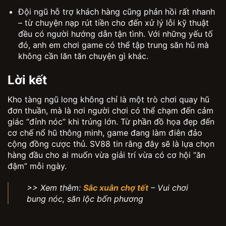
Đội ngũ hỗ trợ khách hàng cũng phản hồi rất nhanh
– từ chuyện nạp rút tiền cho đến xử lý lỗi kỹ thuật
đều có người hướng dẫn tận tình. Với những yếu tố
đó, anh em chơi game có thể tập trung săn hũ mà
không cần lăn tăn chuyện gì khác.
Lời kết
Kho tàng ngũ long không chỉ là một trò chơi quay hũ
đơn thuần, mà là nơi người chơi có thể chạm đến cảm
giác “đỉnh nóc” khi trúng lớn. Từ phần đồ họa đẹp đến
cơ chế nổ hũ thông minh, game đang làm điên đảo
cộng đồng cược thủ. SV88 tin rằng đây sẽ là lựa chọn
hàng đầu cho ai muốn vừa giải trí vừa có cơ hội “ăn
đậm” mỗi ngày.
>> Xem thêm:
Sắc xuân chợ tết
– Vui chơi
bung nóc, săn lộc bốn phương