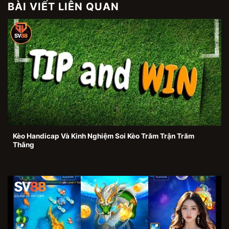
BÀI VIẾT LIÊN QUAN
Kèo Handicap Và Kinh Nghiệm Soi Kèo Trăm Trận Trăm
Thắng