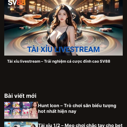
Tài xỉu livestream – Trải nghiệm cá cược đỉnh cao SV88
Bài viết mới
Hunt Icon – Trò chơi săn biểu tượng
hot nhất hiện nay
Tài xỉu 1/2 – Mẹo chơi chắc tay cho bet