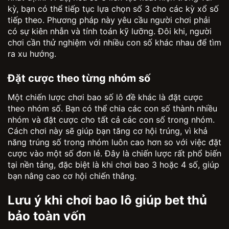
kỳ, bạn có thể tiếp tục lựa chọn số 3 cho các kỳ xổ số
tiếp theo. Phương pháp này yêu cầu người chơi phải
có sự kiên nhẫn và tính toán kỹ lưỡng. Đôi khi, người
chơi cần thử nghiệm với nhiều con số khác nhau để tìm
ra xu hướng.
Đặt cược theo từng nhóm số
Một chiến lược chơi bao số lô đề khác là đặt cược
theo nhóm số. Bạn có thể chia các con số thành nhiều
nhóm và đặt cược cho tất cả các con số trong nhóm.
Cách chơi này sẽ giúp bạn tăng cơ hội trúng, vì khả
năng trúng số trong nhóm luôn cao hơn so với việc đặt
cược vào một số đơn lẻ. Đây là chiến lược rất phổ biến
tại nền tảng, đặc biệt là khi chơi bao 3 hoặc 4 số, giúp
bạn nâng cao cơ hội chiến thắng.
Lưu ý khi chơi bao lô giúp bet thủ
bảo toàn vốn