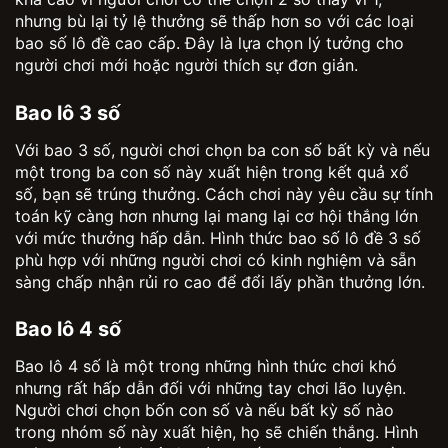
nhưng bù lại tỷ lệ thưởng sẽ thấp hơn so với các loại
bao số lô đề cao cấp. Đây là lựa chọn lý tưởng cho
người chơi mới hoặc người thích sự đơn giản.
Bao lô 3 số
Với bao 3 số, người chơi chọn ba con số bất kỳ và nếu
một trong ba con số này xuất hiện trong kết quả xổ
số, bạn sẽ trúng thưởng. Cách chơi này yêu cầu sự tính
toán kỹ càng hơn nhưng lại mang lại cơ hội thắng lớn
với mức thưởng hấp dẫn. Hình thức bao số lô đề 3 số
phù hợp với những người chơi có kinh nghiệm và sẵn
sàng chấp nhận rủi ro cao để đổi lấy phần thưởng lớn.
Bao lô 4 số
Bao lô 4 số là một trong những hình thức chơi khó
nhưng rất hấp dẫn đối với những tay chơi lão luyện.
Người chơi chọn bốn con số và nếu bất kỳ số nào
trong nhóm số này xuất hiện, họ sẽ chiến thắng. Hình