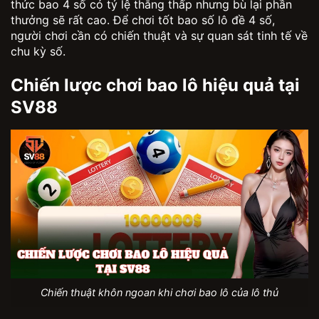
thức bao 4 số có tỷ lệ thắng thấp nhưng bù lại phần
thưởng sẽ rất cao. Để chơi tốt bao số lô đề 4 số,
người chơi cần có chiến thuật và sự quan sát tinh tế về
chu kỳ số.
Chiến lược chơi bao lô hiệu quả tại
SV88
Chiến thuật khôn ngoan khi chơi bao lô của lô thủ