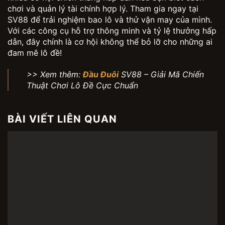
chơi và quản lý tài chính hợp lý. Tham gia ngay tại
SV88 để trải nghiệm bao lô và thử vận may của mình.
Với các công cụ hỗ trợ thông minh và tỷ lệ thưởng hấp
dẫn, đây chính là cơ hội không thể bỏ lỡ cho những ai
đam mê lô đề!
>> Xem thêm:
Đầu Đuôi
SV88 – Giải Mã Chiến
Thuật Chơi Lô Đề Cực Chuẩn
BÀI VIẾT LIÊN QUAN