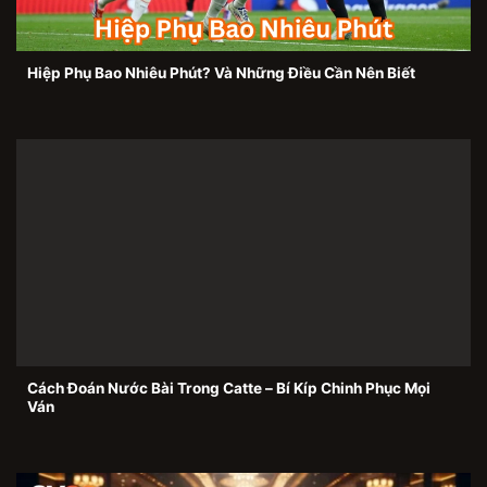
Hiệp Phụ Bao Nhiêu Phút? Và Những Điều Cần Nên Biết
Cách Đoán Nước Bài Trong Catte – Bí Kíp Chinh Phục Mọi
Ván