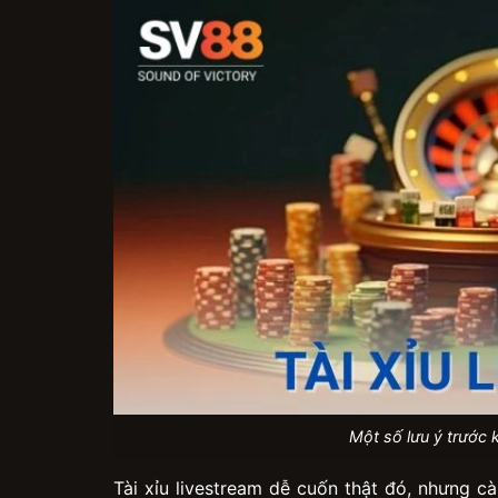
Một số lưu ý trước k
Tài xỉu livestream dễ cuốn thật đó, nhưng c