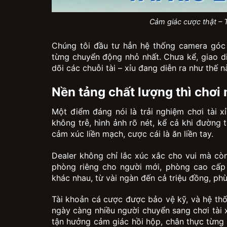
Cảm giác cược thật – 
Chúng tôi đầu tư hẳn hệ thống camera góc
từng chuyển động nhỏ nhất. Chưa kể, giao di
dõi các chuỗi tài – xỉu đang diễn ra như thế n
Nền tảng chất lượng thì chơi
Một điểm đáng nói là trải nghiệm chơi tài x
không trễ, hình ảnh rõ nét, kể cả khi đường
cảm xúc liền mạch, cược cái là ăn liền tay.
Dealer không chỉ lắc xúc xắc cho vui mà cò
phòng riêng cho người mới, phòng cao cấp
khác nhau, từ vài ngàn đến cả triệu đồng, phù
Tài khoản cá cược được bảo vệ kỹ, và hệ thống
ngày càng nhiều người chuyển sang chơi tài 
tận hưởng cảm giác hồi hộp, chân thực từng 