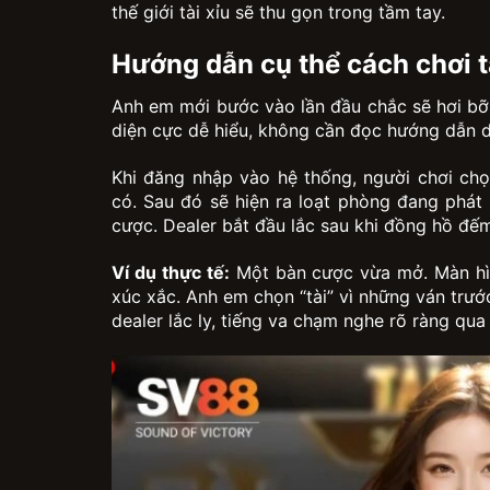
thế giới tài xỉu sẽ thu gọn trong tầm tay.
Hướng dẫn cụ thể cách chơi tà
Anh em mới bước vào lần đầu chắc sẽ hơi bỡ 
diện cực dễ hiểu, không cần đọc hướng dẫn d
Khi đăng nhập vào hệ thống, người chơi chọ
có. Sau đó sẽ hiện ra loạt phòng đang phát 
cược. Dealer bắt đầu lắc sau khi đồng hồ đế
Ví dụ thực tế:
Một bàn cược vừa mở. Màn hìn
xúc xắc. Anh em chọn “tài” vì những ván trước
dealer lắc ly, tiếng va chạm nghe rõ ràng qua