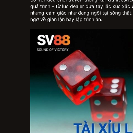
quá trình – từ lúc dealer đưa tay lắc xúc xắ
nhưng cảm giác như đang ngồi tại sòng thật. 
ngờ về gian lận hay lập trình ẩn.