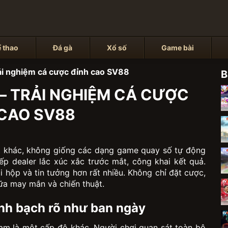
 thao
Đá gà
Xổ số
Game bài
rải nghiệm cá cược đỉnh cao SV88
B
 – TRẢI NGHIỆM CÁ CƯỢC
 CAO SV88
ất khác, không giống các dạng game quay số tự động
ếp dealer lắc xúc xắc trước mắt, công khai kết quả.
ồi hộp và tin tưởng hơn rất nhiều. Không chỉ đặt cược,
ữa may mắn và chiến thuật.
inh bạch rõ như ban ngày
tream là một cấp độ khác. Người chơi quan sát toàn bộ