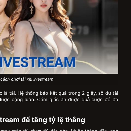
ách chơi tài xỉu livestream
c là tài. Hệ thống báo kết quả trong 2 giây, số dư tài
được cộng luôn. Cảm giác ăn được quả cược đó đã
stream để tăng tỷ lệ thắng
ào may mắn thì chưa đủ đâu nha. Muốn thắng đều, anh