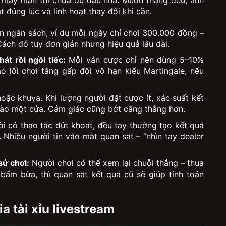
t đúng lúc và linh hoạt thay đổi khi cần.
n ngân sách, ví dụ mỗi ngày chỉ chơi 300.000 đồng –
 Cách đó tuy đơn giản nhưng hiệu quả lâu dài.
át rồi ngồi tiếc:
Mỗi ván cược chỉ nên dùng 5–10%
o lối chơi tăng gấp đôi vô hạn kiểu Martingale, nếu
ặc khuya. Khi lượng người đặt cược ít, xác suất kết
vào một cửa. Cảm giác cũng bớt căng thẳng hơn.
 có thao tác dứt khoát, đều tay thường tạo kết quả
. Nhiều người tin vào mắt quan sát – “nhìn tay dealer
sử chơi:
Người chơi có thể xem lại chuỗi thắng – thua
bấm bừa, thì quan sát kết quả cũ sẽ giúp tính toán
a tài xỉu livestream