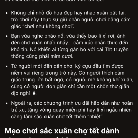
Không chỉ nhờ đồ họa đẹp hay nhạc xuân bắt tai,
trò chơi này thực sự giữ chân người chơi bằng cảm
giác “chơi như không chơi”.
Bạn vừa nghe pháo nổ, vừa thấy bao lì xì rơi, ánh
đèn chợ xuân nhấp nháy… cảm xúc chân thực đến
khó tin. Nó khiến ai từng gắn bó với cái Tết truyền
thống cũng phải mỉm cười.
Từ người mới đến dân chơi kỳ cựu đều tìm được
niềm vui riêng trong trò này. Có người thích cảm
giác trúng lớn bất ngờ, có người mê không khí xuân,
cũng có người đơn giản chỉ cần một chốn thư giãn
dịp nghỉ lễ.
Ngoài ra, các chương trình ưu đãi hấp dẫn như hoàn
trả xu, tặng vòng quay miễn phí hay lì xì ngẫu nhiên
càng làm sắc xuân chợ tết thêm “nhiệt”.
Mẹo chơi sắc xuân chợ tết dành