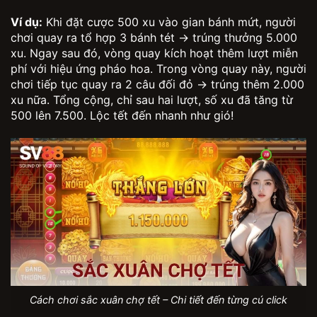
Ví dụ:
Khi đặt cược 500 xu vào gian bánh mứt, người
chơi quay ra tổ hợp 3 bánh tét → trúng thưởng 5.000
xu. Ngay sau đó, vòng quay kích hoạt thêm lượt miễn
phí với hiệu ứng pháo hoa. Trong vòng quay này, người
chơi tiếp tục quay ra 2 câu đối đỏ → trúng thêm 2.000
xu nữa. Tổng cộng, chỉ sau hai lượt, số xu đã tăng từ
500 lên 7.500. Lộc tết đến nhanh như gió!
Cách chơi sắc xuân chợ tết – Chi tiết đến từng cú click