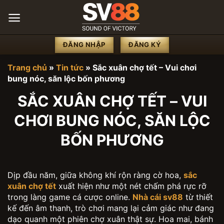
Chuyển
đến
nội
dung
ĐĂNG NHẬP
ĐĂNG KÝ
Trang chủ
»
Tin tức
»
Sắc xuân chợ tết – Vui chơi
bung nóc, săn lộc bốn phương
SẮC XUÂN CHỢ TẾT – VUI
CHƠI BUNG NÓC, SĂN LỘC
BỐN PHƯƠNG
Dịp đầu năm, giữa không khí rộn ràng cờ hoa,
sắc
xuân chợ tết
xuất hiện như một nét chấm phá rực rỡ
trong làng game cá cược online.
Nhà cái sv88
từ thiết
kế đến âm thanh, trò chơi mang lại cảm giác như đang
dạo quanh một phiên chợ xuân thật sự. Hoa mai, bánh