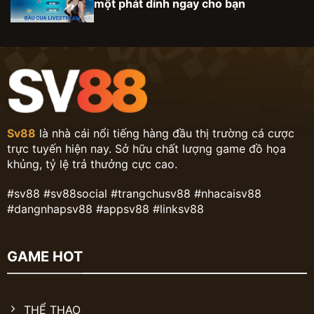
một phát dính ngay cho bạn
Sv88
là nhà cái nổi tiếng hàng đầu thị trường cá cược
trực tuyến hiện nay. Sở hữu chất lượng game đồ họa
khủng, tỷ lệ trả thưởng cực cao.
#sv88 #sv88social #trangchusv88 #nhacaisv88
#dangnhapsv88 #appsv88 #linksv88
GAME HOT
THỂ THAO