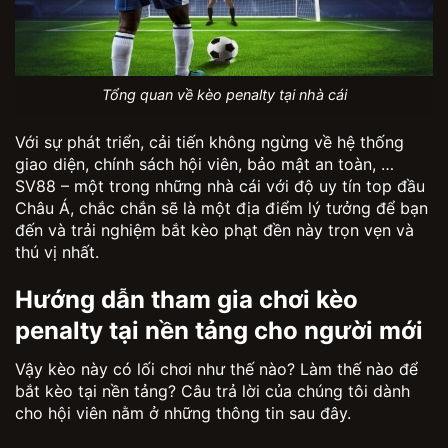
Tổng quan về kèo penalty tại nhà cái
Với sự phát triển, cải tiến không ngừng về hệ thống
giao diện, chính sách hội viên, bảo mật an toàn, …
SV88 – một trong những nhà cái với độ uy tín top đầu
Châu Á, chắc chắn sẽ là một địa điểm lý tưởng để bạn
đến và trải nghiệm bắt kèo phạt đền này trọn vẹn và
thú vị nhất.
Hướng dẫn tham gia chơi kèo
penalty tại nền tảng cho người mới
Vậy kèo này có lối chơi như thế nào? Làm thế nào để
bắt kèo tại nền tảng? Câu trả lời của chúng tôi dành
cho hội viên nằm ở những thông tin sau đây.