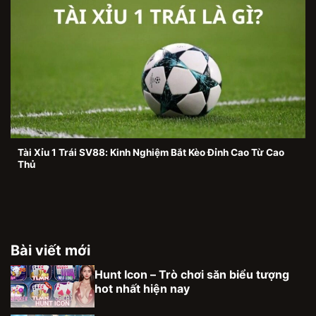
Tài Xỉu 1 Trái SV88: Kinh Nghiệm Bắt Kèo Đỉnh Cao Từ Cao
Thủ
Bài viết mới
Hunt Icon – Trò chơi săn biểu tượng
hot nhất hiện nay