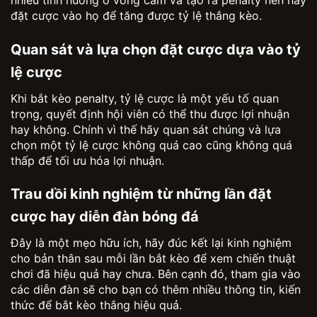
đặt cược vào họ để tăng được tỷ lệ thắng kèo.
Quan sát và lựa chọn đặt cược dựa vào tỷ
lệ cược
Khi bắt kèo penalty, tỷ lệ cược là một yếu tố quan
trọng, quyết định hội viên có thể thu được lợi nhuận
hay không. Chính vì thế hãy quan sát chúng và lựa
chọn một tỷ lệ cược không quá cao cũng không quá
thấp để tối ưu hóa lợi nhuận.
Trau dồi kinh nghiệm từ những lần đặt
cược hay diễn đàn bóng đá
Đây là một mẹo hữu ích, hãy đúc kết lại kinh nghiệm
cho bản thân sau mỗi lần bắt kèo để xem chiến thuật
chơi đã hiệu quả hay chưa. Bên cạnh đó, tham gia vào
các diễn đàn sẽ cho bạn có thêm nhiều thông tin, kiến
thức để bắt kèo thắng hiệu quả.