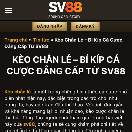
Chuyển
đến
nội
dung
ĐĂNG NHẬP
ĐĂNG KÝ
Trang chủ
»
Tin tức
»
Kèo Chẵn Lẻ – Bí Kíp Cá Cược
Đẳng Cấp Từ SV88
KÈO CHẴN LẺ – BÍ KÍP CÁ
CƯỢC ĐẲNG CẤP TỪ SV88
Kèo chẵn lẻ
là một trong những hình thức cá cược phổ
biến nhất hiện nay, đặc biệt trong các trò chơi như
bóng đá, hay các trận đấu thể thao. Với tính đơn giản
và khả năng mang lại lợi nhuận cao, kèo cược chẵn lẻ
thu hút đông đảo người chơi tham gia. Trong bài viết
này của
sv88
, chúng ta sẽ cùng khám phá chi tiết về
kèo chẵn lẻ, từ tổng quan thông tin đến kinh nghiệm