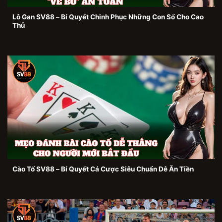
Lô Gan SV88 – Bí Quyết Chinh Phục Những Con Số Cho Cao
Thủ
Cào Tố SV88 – Bí Quyết Cá Cược Siêu Chuẩn Dễ Ăn Tiền