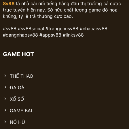
Sv88
là nhà cái nổi tiếng hàng đầu thị trường cá cược
trực tuyến hiện nay. Sở hữu chất lượng game đồ họa
khủng, tỷ lệ trả thưởng cực cao.
#sv88 #sv88social #trangchusv88 #nhacaisv88
#dangnhapsv88 #appsv88 #linksv88
GAME HOT
THỂ THAO
ĐÁ GÀ
XỔ SỐ
GAME BÀI
NỔ HŨ