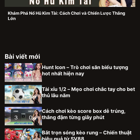
Khám Phá Nổ Hũ Kim Tài: Cách Chơi và Chiến Lược Thắng
Lớn
Bài viết mới
Hunt Icon – Trò chơi săn biểu tượng
hot nhất hiện nay
Tài xỉu 1/2 – Mẹo chơi chắc tay cho bet
thủ lâu năm
Cách chơi kèo score box dễ trúng,
thắng đậm từng giây phút
Bắt trọn sóng kèo rung – Chiến thuật
hiệu quả từ SV88