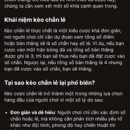
chúng ta cần xem xét một số khía cạnh quan trọng.
Khái niệm kèo chẵn lẻ
Kèo chẵn lẻ thực chất là một kiểu cược khá đơn giản,
nơi người chơi chỉ cần dự đoán xem tổng số điểm
hoặc bàn thắng sẽ là số chẵn hay số lẻ. Ví dụ, nếu bạn
cược vào một trận bóng đá và tổng số bàn thắng
được ghi là 3, thì bạn sẽ thua nếu bạn đã đặt cược vào
số chẵn. Ngược lại, nếu tổng số bàn thắng là 4 nhưng
bạn đã cược vào số chẵn, bạn sẽ thắng.
Tại sao kèo chẵn lẻ lại phổ biến?
Kèo cược chẵn lẻ trở thành một trong những lựa chọn
hàng đầu của người chơi vì một số lý do sau:
Đơn giản và dễ hiểu
: Người chơi chỉ cần xác định số
chẵn hoặc lẻ, mà không cần phân tích nhiều yếu tố
khác như đội hình, phong độ hay chiến thuật thi