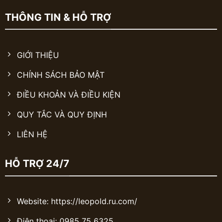
THÔNG TIN & HỖ TRỢ
GIỚI THIỆU
CHÍNH SÁCH BẢO MẬT
ĐIỀU KHOẢN VÀ ĐIỀU KIỆN
QUY TẮC VÀ QUY ĐỊNH
LIÊN HỆ
HỖ TRỢ 24/7
Website: https://leopold.ru.com/
Điện thoại: 0985 75 6325