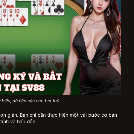
 hiểu, dễ tiếp cận cho bet thủ
đơn giản. Bạn chỉ cần thực hiện một vài bước cơ bản
tính và hấp dẫn.