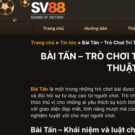
Chuyển
đến
nội
dung
Trang chủ
Hướng dẫn
Thể
Trang chủ
»
Tin tức
»
Bài Tấn – Trò Chơi Tr
BÀI TẤN – TRÒ CHƠI
THUẬT
Bài Tấn
là một trong những trò chơi bài được 
và đòi hỏi sự tư duy cao từ người chơi. Trò c
thức thú vị cho những ai yêu thích sự kịch tín
với giao diện đẹp mắt, tính năng mượt mà cù
nghiệm tuyệt vời cho mọi người chơi.
Bài Tấn – Khái niệm và luật c