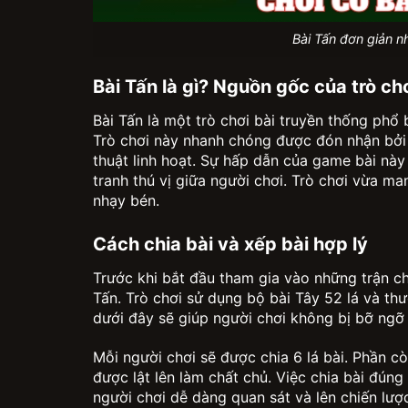
Bài Tấn đơn giản n
Bài Tấn là gì? Nguồn gốc của trò ch
Bài Tấn là một trò chơi bài truyền thống ph
Trò chơi này nhanh chóng được đón nhận bởi 
thuật linh hoạt. Sự hấp dẫn của game bài này
tranh thú vị giữa người chơi. Trò chơi vừa man
nhạy bén.
Cách chia bài và xếp bài hợp lý
Trước khi bắt đầu tham gia vào những trận chiế
Tấn. Trò chơi sử dụng bộ bài Tây 52 lá và th
dưới đây sẽ giúp người chơi không bị bỡ ngỡ 
Mỗi người chơi sẽ được chia 6 lá bài. Phần cò
được lật lên làm chất chủ. Việc chia bài đúng
người chơi dễ dàng quan sát và lên chiến lư