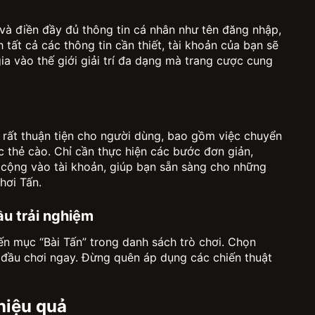
và điền đầy đủ thông tin cá nhân như tên đăng nhập,
 tất cả các thông tin cần thiết, tài khoản của bạn sẽ
ia vào thế giới giải trí đa dạng mà trang cược cung
 rất thuận tiện cho người dùng, bao gồm việc chuyển
 thẻ cào. Chỉ cần thực hiện các bước đơn giản,
c cộng vào tài khoản, giúp bạn sẵn sàng cho những
chơi Tấn.
ầu trải nghiệm
ến mục “Bài Tấn” trong danh sách trò chơi. Chọn
đầu chơi ngay. Đừng quên áp dụng các chiến thuật
hiệu quả