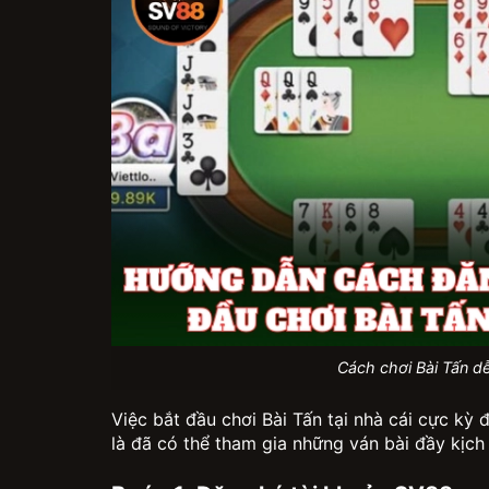
Cách chơi Bài Tấn dễ
Việc bắt đầu chơi Bài Tấn tại nhà cái cực kỳ 
là đã có thể tham gia những ván bài đầy kịch 