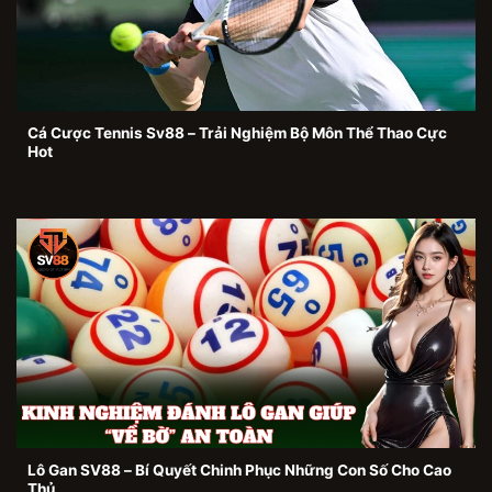
Cá Cược Tennis Sv88 – Trải Nghiệm Bộ Môn Thể Thao Cực
Hot
Lô Gan SV88 – Bí Quyết Chinh Phục Những Con Số Cho Cao
Thủ