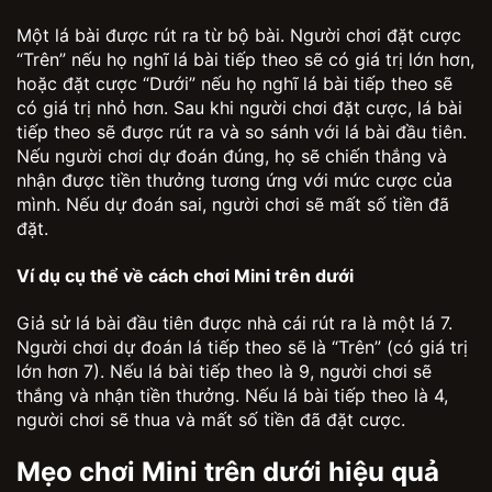
Một lá bài được rút ra từ bộ bài. Người chơi đặt cược
“Trên” nếu họ nghĩ lá bài tiếp theo sẽ có giá trị lớn hơn,
hoặc đặt cược “Dưới” nếu họ nghĩ lá bài tiếp theo sẽ
có giá trị nhỏ hơn. Sau khi người chơi đặt cược, lá bài
tiếp theo sẽ được rút ra và so sánh với lá bài đầu tiên.
Nếu người chơi dự đoán đúng, họ sẽ chiến thắng và
nhận được tiền thưởng tương ứng với mức cược của
mình. Nếu dự đoán sai, người chơi sẽ mất số tiền đã
đặt.
Ví dụ cụ thể về cách chơi Mini trên dưới
Giả sử lá bài đầu tiên được nhà cái rút ra là một lá 7.
Người chơi dự đoán lá tiếp theo sẽ là “Trên” (có giá trị
lớn hơn 7). Nếu lá bài tiếp theo là 9, người chơi sẽ
thắng và nhận tiền thưởng. Nếu lá bài tiếp theo là 4,
người chơi sẽ thua và mất số tiền đã đặt cược.
Mẹo chơi Mini trên dưới hiệu quả