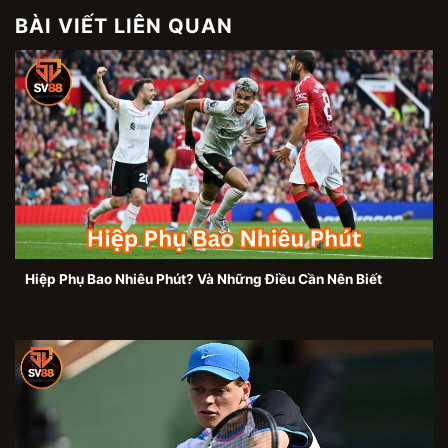
BÀI VIẾT LIÊN QUAN
Hiệp Phụ Bao Nhiêu Phút? Và Những Điều Cần Nên Biết