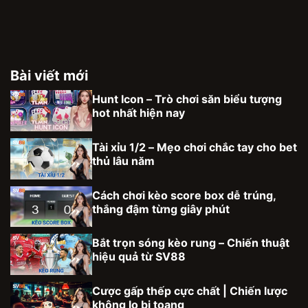
Bài viết mới
Hunt Icon – Trò chơi săn biểu tượng
hot nhất hiện nay
Tài xỉu 1/2 – Mẹo chơi chắc tay cho bet
thủ lâu năm
Cách chơi kèo score box dễ trúng,
thắng đậm từng giây phút
Bắt trọn sóng kèo rung – Chiến thuật
hiệu quả từ SV88
Cược gấp thếp cực chất | Chiến lược
không lo bị toang