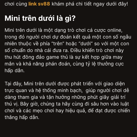
chơi cùng
link sv88
khám phá chi tiết ngay dưới đây!
Mini trên dưới là gì?
Mini trên dưới là một dạng trò chơi cá cược online,
trong đó người chơi dự đoán kết quả một con số ngẫu
nhiên thuộc về phía “trên” hoặc “dưới” so với một con
số chuẩn do nhà cái đưa ra. Điều khiến trò chơi này
thu hút đông đảo game thủ là sự kết hợp giữa may
mắn và khả năng phán đoán, cùng tỷ lệ thưởng cực
hấp dẫn.
Tại đây, Mini trên dưới được phát triển với giao diện
trực quan và hệ thống minh bạch, giúp người chơi dễ
dàng tham gia và tận hưởng những phút giây giải trí
thú vị. Bây giờ, chúng ta hãy cùng đi sâu hơn vào luật
chơi và các mẹo chơi hay hiệu quả, để đạt được chiến
thắng hấp dẫn.