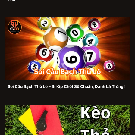
Soi Cầu Bạch Thủ Lô – Bí Kíp Chốt Số Chuẩn, Đánh Là Trúng!