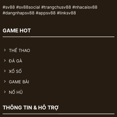
#sv88 #sv88social #trangchusv88 #nhacaisv88
#dangnhapsv88 #appsv88 #linksv88
GAME HOT
THỂ THAO
ĐÁ GÀ
XỔ SỐ
GAME BÀI
NỔ HŨ
THÔNG TIN & HỖ TRỢ