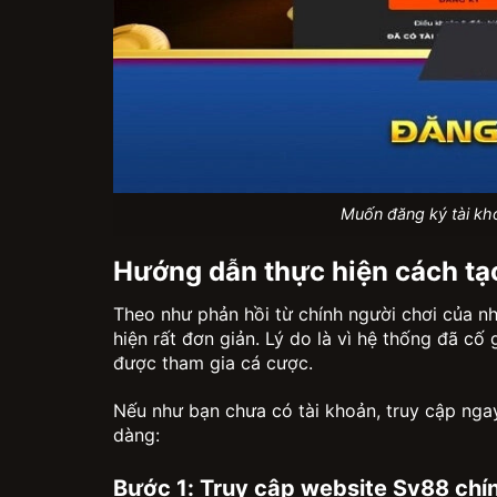
Muốn đăng ký tài kho
Hướng dẫn thực hiện cách tạo
Theo như phản hồi từ chính người chơi của nhà
hiện rất đơn giản. Lý do là vì hệ thống đã c
được tham gia cá cược.
Nếu như bạn chưa có tài khoản, truy cập ng
dàng:
Bước 1: Truy cập website Sv88 chín