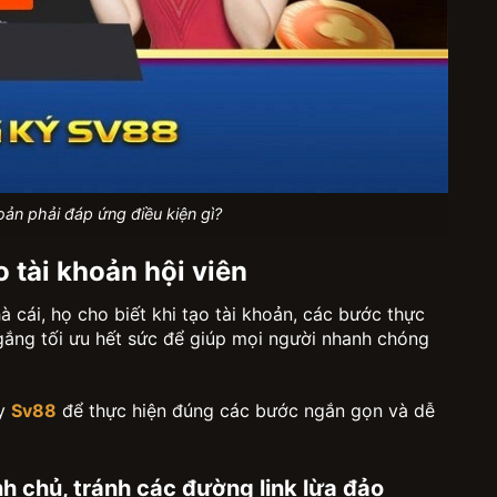
ản phải đáp ứng điều kiện gì?
 tài khoản hội viên
 cái, họ cho biết khi tạo tài khoản, các bước thực
ố gắng tối ưu hết sức để giúp mọi người nhanh chóng
ay
Sv88
để thực hiện đúng các bước ngắn gọn và dễ
h chủ, tránh các đường link lừa đảo