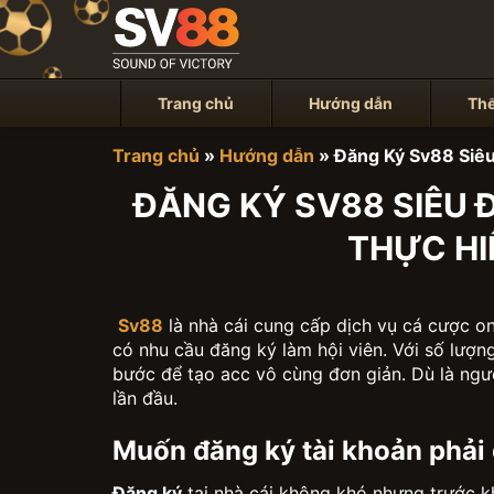
Chuyển
đến
nội
dung
Trang chủ
Hướng dẫn
Thể
Trang chủ
»
Hướng dẫn
»
Đăng Ký Sv88 Siêu
ĐĂNG KÝ SV88 SIÊU Đ
THỰC HI
Sv88
là nhà cái cung cấp dịch vụ cá cược onl
có nhu cầu đăng ký làm hội viên. Với số lượng
bước để tạo acc vô cùng đơn giản. Dù là ng
lần đầu.
Muốn đăng ký tài khoản phải 
Đăng ký
tại nhà cái không khó nhưng trước kh