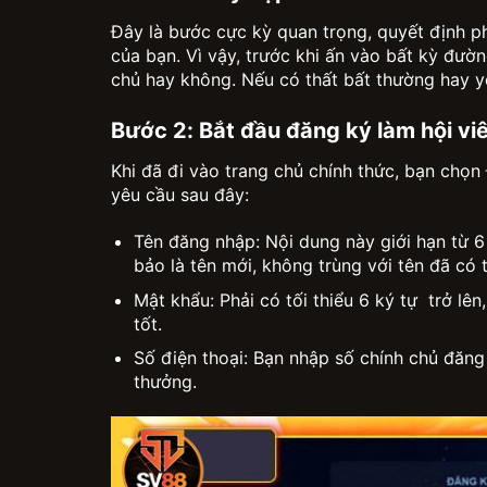
Đây là bước cực kỳ quan trọng, quyết định p
của bạn. Vì vậy, trước khi ấn vào bất kỳ đườn
chủ hay không. Nếu có thất bất thường hay yê
Bước 2: Bắt đầu đăng ký làm hội vi
Khi đã đi vào trang chủ chính thức, bạn chọn
yêu cầu sau đây:
Tên đăng nhập: Nội dung này giới hạn từ 
bảo là tên mới, không trùng với tên đã có 
Mật khẩu: Phải có tối thiểu 6 ký tự trở lê
tốt.
Số điện thoại: Bạn nhập số chính chủ đăn
thưởng.