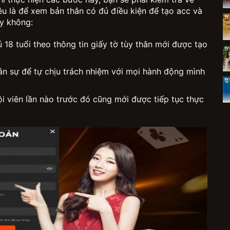
êu là để xem bản thân có đủ điều kiện để tạo acc và
ay không:
 18 tuổi theo thông tin giấy tờ tùy thân mới được tạo
ân sự để tự chịu trách nhiệm với mọi hành động mình
i viên lần nào trước đó cũng mới được tiếp tục thực